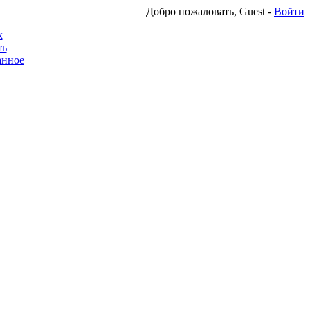
Добро пожаловать, Guest -
Войти
к
ть
анное