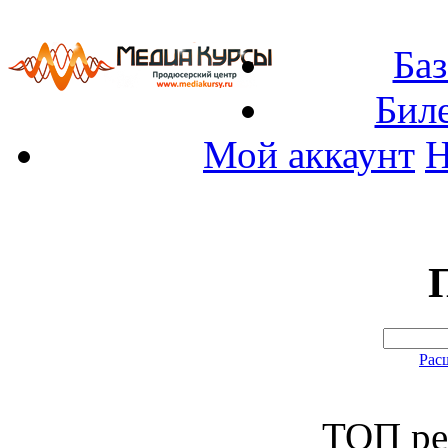
Баз
Бил
Мой аккаунт
Н
Рас
ТОП ре