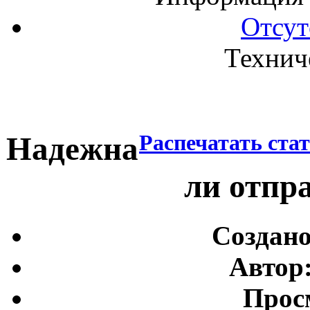
Отсут
Технич
Распечатать ста
Надежна
ли отпр
Создано
Автор
Прос